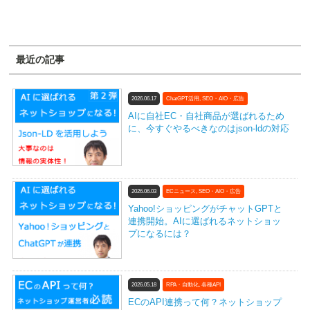
最近の記事
2026.06.17
ChatGPT活用
,
SEO・AIO・広告
AIに自社EC・自社商品が選ばれるため
に、今すぐやるべきなのはjson-ldの対応
2026.06.03
ECニュース
,
SEO・AIO・広告
Yahoo!ショッピングがチャットGPTと
連携開始。AIに選ばれるネットショッ
プになるには？
2026.05.18
RPA・自動化
,
各種API
ECのAPI連携って何？ネットショップ