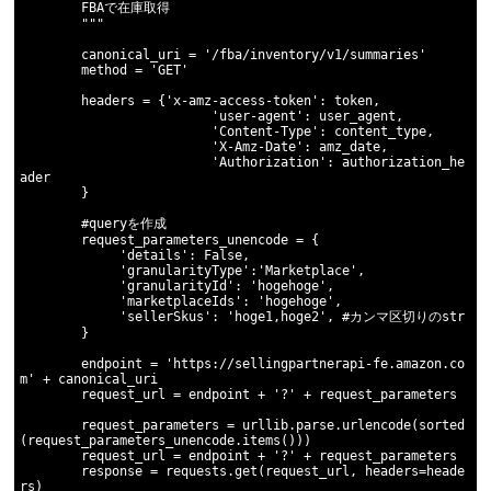
        FBAで在庫取得

        """ 

        canonical_uri = '/fba/inventory/v1/summaries'

        method = 'GET'

        headers = {'x-amz-access-token': token,

                         'user-agent': user_agent,

                         'Content-Type': content_type,

                         'X-Amz-Date': amz_date,

                         'Authorization': authorization_he
ader

        }

        #queryを作成

        request_parameters_unencode = { 

             'details': False,

             'granularityType':'Marketplace',

             'granularityId': 'hogehoge',

             'marketplaceIds': 'hogehoge',

             'sellerSkus': 'hoge1,hoge2', #カンマ区切りのstr

        }   

        endpoint = 'https://sellingpartnerapi-fe.amazon.co
m' + canonical_uri

        request_url = endpoint + '?' + request_parameters

        request_parameters = urllib.parse.urlencode(sorted
(request_parameters_unencode.items()))

        request_url = endpoint + '?' + request_parameters

        response = requests.get(request_url, headers=heade
rs)      
