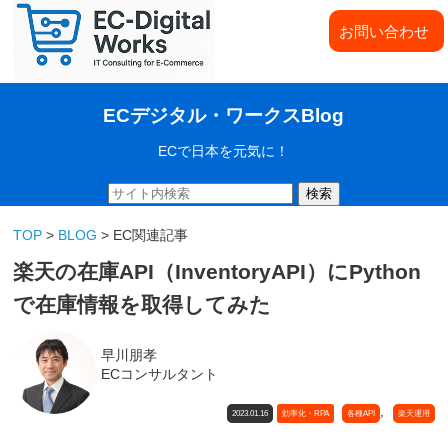
お問い合わせ
ECデジタル・ワークスBlog
ECで日本を元気に！
検索
TOP
>
BLOG
> EC関連記事
楽天の在庫API（InventoryAPI）にPython
で在庫情報を取得してみた
早川朋孝
ECコンサルタント
,
2023.01.16
効率化・RPA
各種API
楽天運用