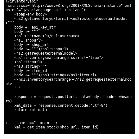
l/inventoryapi"

 xmlns:xsi="http://www.w3.org/2001/XMLSchema-instance" xml
ns:ns3="java:language_builtins.lang">

    <soap-env:body>

    <ns2:getinventoryexternal><ns2:externaluserauthmodel
>"""

    body += api_key_str

    body += """

    <ns1:username>?</ns1:username>

    <ns1:shopurl>

    body += shop_url

    body += """</ns1:shopurl>

    <ns2:getrequestexternalmodel>

    <ns1:inventorysearchrange xsi:nil="true">

    <ns1:itemurl>

    <ns3:string>"""

    body += item_id

    body += """</ns3:string></ns1:itemurl>

    </ns1:inventorysearchrange></ns2:getrequestexternalmod
el> 

    """

    response = requests.post(url, data=body, headers=heade
rs)

    xml_data = response.content.decode('utf-8')

    return xml_data

if __name__=="__main__":
