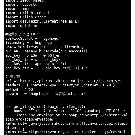
import zeep, base64

import requests

import time

import urllib.request

import urllib.error

import defusedxml.ElementTree as ET

import datetime

#楽天のアクセスキー

serviceSecret = 'hogehoge'

licenskey =  'hogehoge'

b64 = serviceSecret + ':' + licenskey

b64_en = base64.b64encode(b64.encode())

api_key = b'ESA ' + b64_en

api_key_str = str(api_key)

api_key_str = api_key_str[2:]

api_key_str = '
' + api_key_str[:-1] + '
'

# 設定値

url = 'https://api.rms.rakuten.co.jp/es/1.0/inventory/ws'

headers = {'Content-Type': 'text/xml;charset=UTF-8'}

method = 'POST'

shop_url = 'hogehoge'   #店舗のshop_url

def get_item_stock(shop_url, item_id):

    body = """<!--?xml version="1.0" encoding="UTF-8"?-->

     <soap-env:envelope xmlns:soap-env="http://schemas.xml
soap.org/soap/envelope/" 

xmlns:ns1="java:jp.co.rakuten.rms.mall.inventoryapi.v1.mod
el.entity" 

xmlns:ns2="https://inventoryapi.rms.rakuten.co.jp/rms/mal