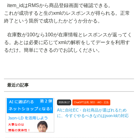
item_idはRMSから商品登録画面で確認できる。
これが成功すると生のxmlのレスポンスが得られる。
正常
終了
という箇所で成功したかどうか分かる。
在庫数が100なら
100
が在庫情報とレスポンスが返ってく
る。あとは必要に応じてxmlの解析をしてデータを利用す
るだけ。簡単にできるのでお試しください。
最近の記事
2026.06.17
ChatGPT活用
,
SEO・AIO・広告
AIに自社EC・自社商品が選ばれるため
に、今すぐやるべきなのはjson-ldの対応