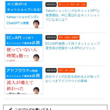
2026.06.03
ECニュース
,
SEO・AIO・広告
Yahoo!ショッピングがチャットGPTと
連携開始。AIに選ばれるネットショッ
プになるには？
2026.05.18
RPA・自動化
,
各種API
ECのAPI連携って何？ネットショップ
運営者が把握すべきAPIのメリット
2026.05.08
SEO・AIO・広告
自社サイトの広告を始める人が知って
おくべきアドフラウドの事例
このブログを書いてる人