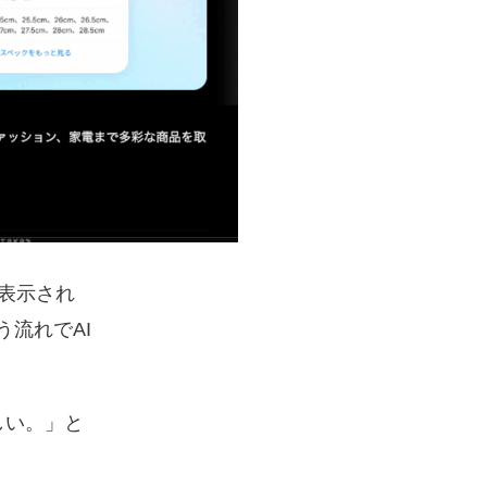
が表示され
流れでAI
しい。」と