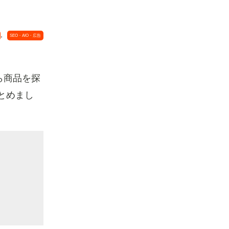
,
SEO・AIO・広告
ら商品を探
とめまし