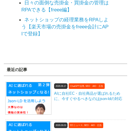
日々の面倒な売掛金・買掛金の管理は
RPAできる【freee編】
ネットショップの経理業務をRPAしよ
う【楽天市場の売掛金をfreee会計にAP
Iで登録】
最近の記事
2026.06.17
ChatGPT活用
,
SEO・AIO・広告
AIに自社EC・自社商品が選ばれるため
に、今すぐやるべきなのはjson-ldの対応
2026.06.03
ECニュース
,
SEO・AIO・広告