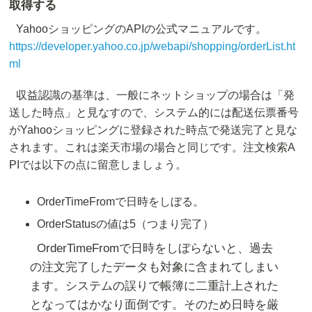
取得する
YahooショッピングのAPIの公式マニュアルです。
https://developer.yahoo.co.jp/webapi/shopping/orderList.ht
ml
収益認識の基準は、一般にネットショップの場合は「発
送した時点」と見なすので、システム的には配送伝票番号
がYahooショッピングに登録された時点で発送完了と見な
されます。これは楽天市場の場合と同じです。注文検索A
PIでは以下の点に留意しましょう。
OrderTimeFromで日時をしぼる。
OrderStatusの値は5（つまり完了）
OrderTimeFromで日時をしぼらないと、過去
の注文完了したデータも対象に含まれてしまい
ます。システムの誤りで帳簿に二重計上された
となってはかなり面倒です。そのため日時を厳