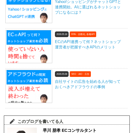
Yahoo!ショッピングがチャットGPTと
連携開始。AIに選ばれるネットショッ
プになるには？
2026.05.18
RPA・自動化
,
各種API
ECのAPI連携って何？ネットショップ
運営者が把握すべきAPIのメリット
2026.05.08
SEO・AIO・広告
自社サイトの広告を始める人が知って
おくべきアドフラウドの事例
このブログを書いてる人
早川 朋孝 ECコンサルタント