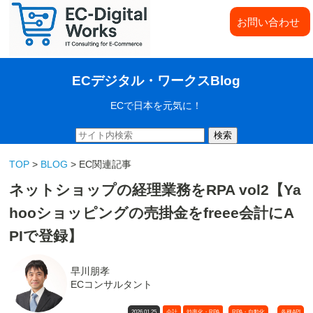
お問い合わせ
ECデジタル・ワークスBlog
ECで日本を元気に！
検索
TOP
>
BLOG
> EC関連記事
ネットショップの経理業務をRPA vol2【Ya
hooショッピングの売掛金をfreee会計にA
PIで登録】
早川朋孝
ECコンサルタント
,
2026.01.25
会計
効率化・RPA
RPA・自動化
各種API