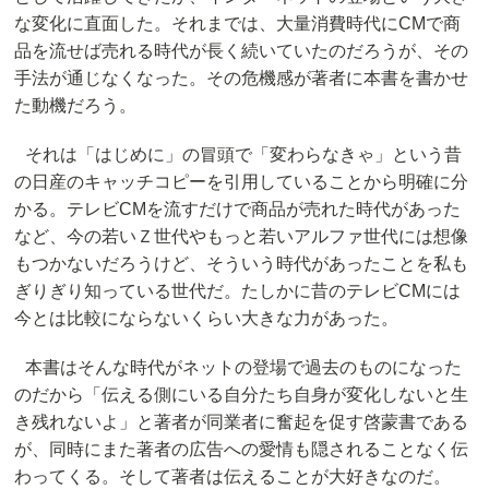
な変化に直面した。それまでは、大量消費時代にCMで商
品を流せば売れる時代が長く続いていたのだろうが、その
手法が通じなくなった。その危機感が著者に本書を書かせ
た動機だろう。
それは「はじめに」の冒頭で「変わらなきゃ」という昔
の日産のキャッチコピーを引用していることから明確に分
かる。テレビCMを流すだけで商品が売れた時代があった
など、今の若いＺ世代やもっと若いアルファ世代には想像
もつかないだろうけど、そういう時代があったことを私も
ぎりぎり知っている世代だ。たしかに昔のテレビCMには
今とは比較にならないくらい大きな力があった。
本書はそんな時代がネットの登場で過去のものになった
のだから「伝える側にいる自分たち自身が変化しないと生
き残れないよ」と著者が同業者に奮起を促す啓蒙書である
が、同時にまた著者の広告への愛情も隠されることなく伝
わってくる。そして著者は伝えることが大好きなのだ。