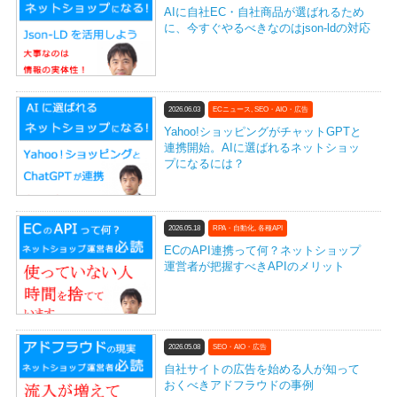
AIに自社EC・自社商品が選ばれるため
に、今すぐやるべきなのはjson-ldの対応
2026.06.03
ECニュース
,
SEO・AIO・広告
Yahoo!ショッピングがチャットGPTと
連携開始。AIに選ばれるネットショッ
プになるには？
2026.05.18
RPA・自動化
,
各種API
ECのAPI連携って何？ネットショップ
運営者が把握すべきAPIのメリット
2026.05.08
SEO・AIO・広告
自社サイトの広告を始める人が知って
おくべきアドフラウドの事例