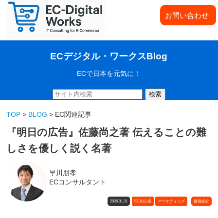
お問い合わせ
ECデジタル・ワークスBlog
ECで日本を元気に！
検索
TOP
>
BLOG
> EC関連記事
『明日の広告』佐藤尚之著 伝えることの難
しさを優しく説く名著
早川朋孝
ECコンサルタント
2026.01.21
EC初心者
マーケティング
書籍紹介