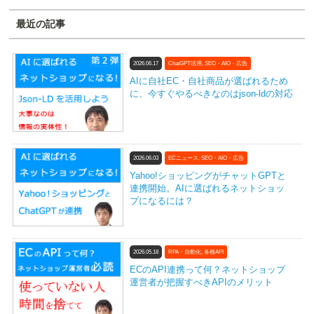
最近の記事
2026.06.17
ChatGPT活用
,
SEO・AIO・広告
AIに自社EC・自社商品が選ばれるため
に、今すぐやるべきなのはjson-ldの対応
2026.06.03
ECニュース
,
SEO・AIO・広告
Yahoo!ショッピングがチャットGPTと
連携開始。AIに選ばれるネットショッ
プになるには？
2026.05.18
RPA・自動化
,
各種API
ECのAPI連携って何？ネットショップ
運営者が把握すべきAPIのメリット