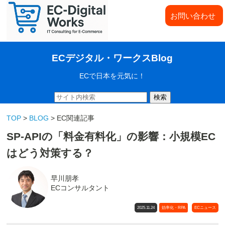
お問い合わせ
ECデジタル・ワークスBlog
ECで日本を元気に！
検索
TOP
>
BLOG
> EC関連記事
SP-APIの「料金有料化」の影響：小規模EC
はどう対策する？
早川朋孝
ECコンサルタント
2025.11.24
効率化・RPA
ECニュース