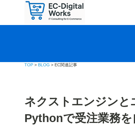
TOP
>
BLOG
> EC関連記事
ネクストエンジンとエ
Pythonで受注業務