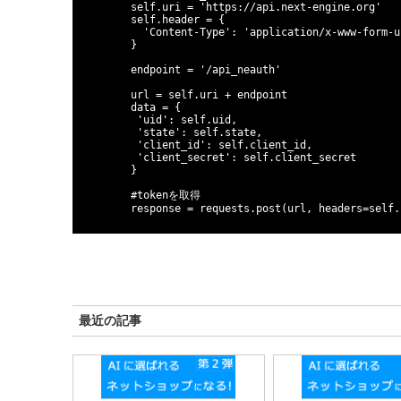
        self.uri = 'https://api.next-engine.org'

        self.header = {

          'Content-Type': 'application/x-www-form-urlencoded'

        }

        endpoint = '/api_neauth'

        url = self.uri + endpoint

        data = { 

         'uid': self.uid,

         'state': self.state,

         'client_id': self.client_id,

         'client_secret': self.client_secret

        }   

        #tokenを取得

最近の記事