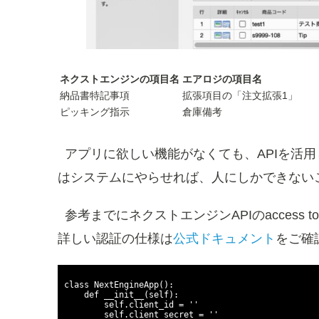
ネクストエンジンの項目名
エアロジの項目名
納品書特記事項
拡張項目の「注文拡張1」
ピッキング指示
倉庫備考
アプリに欲しい機能がなくても、APIを活
はシステムにやらせれば、人にしかできない
参考までにネクストエンジンAPIのaccess 
詳しい認証の仕様は
公式ドキュメント
をご確
class NextEngineApp():

    def __init__(self):

        self.client_id = ''

        self.client_secret = ''
