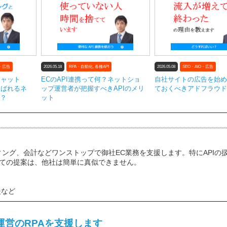
O・広告
2026.05.18
RPA・自動化
,
各種API
2026.05.08
SEO・AIO・広告
チャット
ECのAPI連携って何？ネットショ
自社サイトの広告を始め
選ばれるネ
ップ運営者が把握すべきAPIのメリ
ておくべきアドフラウド
？
ット
ィング、会計などワンストップで御社EC業務を支援します。特にAPIの
わせての提案は、他社は簡単に真似できません。
援など
運営のRPAを支援します