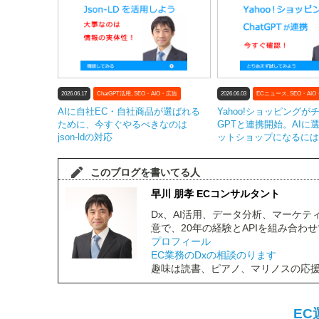
2026.06.17
ChatGPT活用
,
SEO・AIO・広告
2026.06.03
ECニュース
,
SEO・AI
AIに自社EC・自社商品が選ばれる
Yahoo!ショッピングが
ために、今すぐやるべきなのは
GPTと連携開始。AIに
json-ldの対応
ットショップになるには
このブログを書いてる人
早川 朋孝 ECコンサルタント
Dx、AI活用、データ分析、マーケテ
意で、20年の経験とAPIを組み合
プロフィール
EC業務のDxの相談のります
趣味は読書、ピアノ、マリノスの応
EC