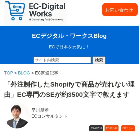
お問い合わせ
ECデジタル・ワークスBlog
ECで日本を元気に！
検索
TOP
>
BLOG
> EC関連記事
「外注制作したShopifyで商品が売れない理
由」EC専門のSEが約3500文字で教えます
早川朋孝
ECコンサルタント
2024.02.18
EC初心者
ECコラム