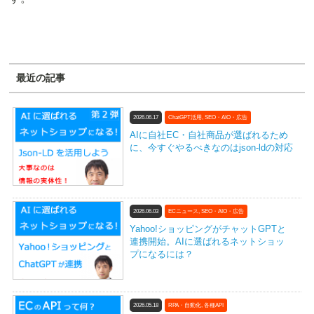
最近の記事
2026.06.17
ChatGPT活用
,
SEO・AIO・広告
AIに自社EC・自社商品が選ばれるため
に、今すぐやるべきなのはjson-ldの対応
2026.06.03
ECニュース
,
SEO・AIO・広告
Yahoo!ショッピングがチャットGPTと
連携開始。AIに選ばれるネットショッ
プになるには？
2026.05.18
RPA・自動化
,
各種API